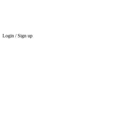
Login / Sign up
GREMIO
Marketplace
Recompensas