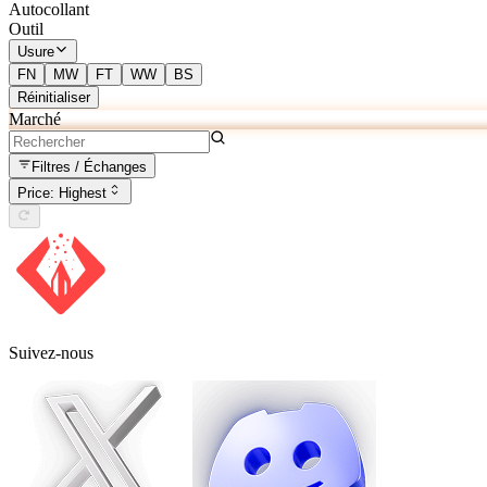
Autocollant
Outil
Usure
FN
MW
FT
WW
BS
Réinitialiser
Marché
Filtres / Échanges
Price: Highest
Suivez-nous