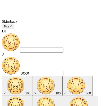
Skinsback
Prix
De
À
<
100
>
100
<
500