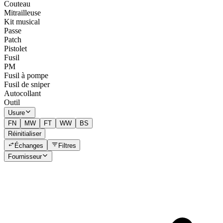
Couteau
Mitrailleuse
Kit musical
Passe
Patch
Pistolet
Fusil
PM
Fusil à pompe
Fusil de sniper
Autocollant
Outil
Usure
FN
MW
FT
WW
BS
Réinitialiser
Échanges
Filtres
Fournisseur