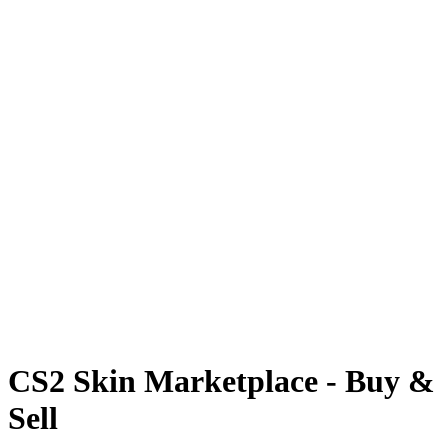
Caisse de cartes
Pile ou face
Multiplicateur Prisma
Tours
FAQ
CS2 Skin Marketplace - Buy &
Sell