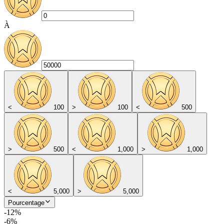
À
<
100
>
100
<
500
>
500
<
1,000
>
1,000
<
5,000
>
5,000
Pourcentage
-12%
-6%