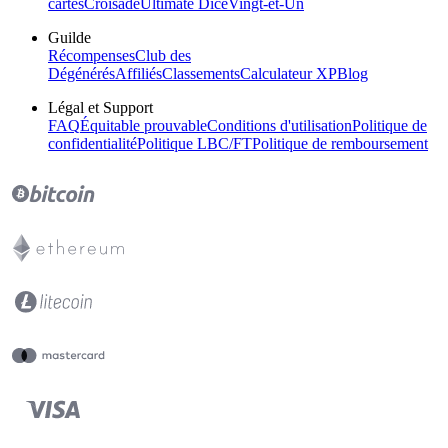
cartes
Croisade
Ultimate Dice
Vingt-et-Un
Guilde
Récompenses
Club des
Dégénérés
Affiliés
Classements
Calculateur XP
Blog
Légal et Support
FAQ
Équitable prouvable
Conditions d'utilisation
Politique de
confidentialité
Politique LBC/FT
Politique de remboursement