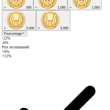
>
500
<
1,000
>
1,000
<
5,000
>
5,000
Pourcentage
-12%
-6%
Prix recommandé
+6%
+12%