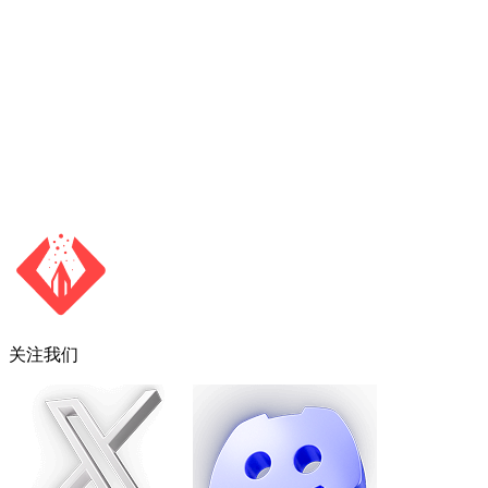
Tutorial
Requires 25,000 XP
12% Rakeback
关注我们