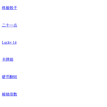
终极骰子
二十一点
Lucky 14
卡牌箱
硬币翻转
棱镜倍数