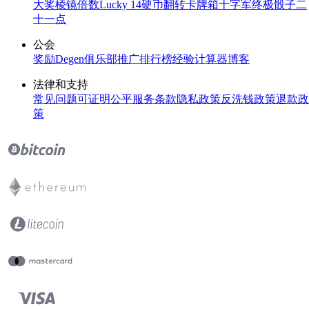
大奖
棱镜倍数
Lucky 14
硬币翻转
卡牌箱
十字军
终极骰子
二
十一点
公会
奖励
Degen俱乐部
推广
排行榜
经验计算器
博客
法律和支持
常见问题
可证明公平
服务条款
隐私政策
反洗钱政策
退款政
策