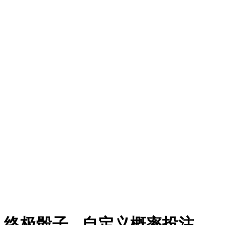
卡牌箱
硬币翻转
棱镜倍数
塔楼
常见问题
终极骰子 - 自定义概率投注