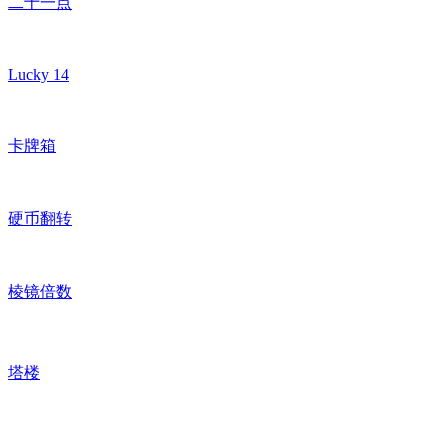
二十一点
Lucky 14
卡牌箱
硬币翻转
棱镜倍数
塔楼