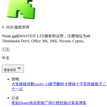
© 2026 版权所有
Waste.gg由WASTEIT LTD拥有和运营，注册地址为48
Themistokli Dervi, Office 306, 1066, Nicosia, Cyprus。
🇨🇳
中文
更改语言
游戏
大奖
棱镜倍数
Lucky 14
硬币翻转
卡牌箱
十字军
终极骰子
二
十一点
公会
奖励
Degen俱乐部
推广
排行榜
经验计算器
博客