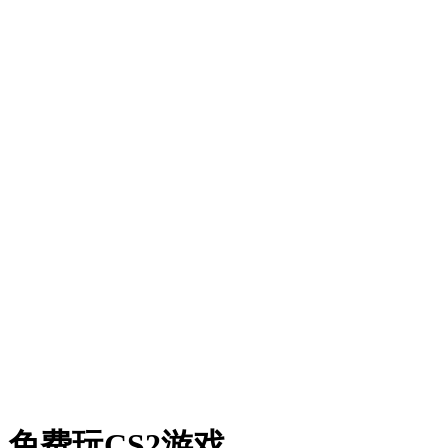
卡牌箱
硬币翻转
棱镜倍数
塔楼
常见问题
免费玩CS2游戏