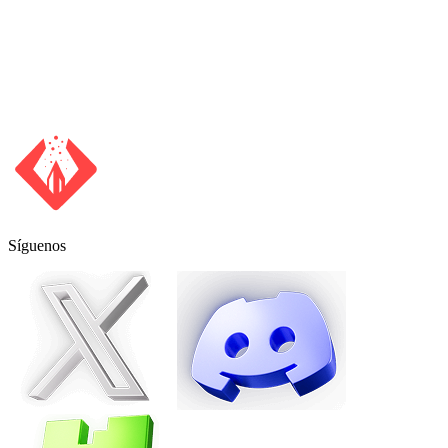
Requires 25,000 XP
12% Rakeback
Síguenos