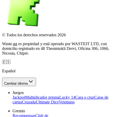
© Todos los derechos reservados 2026
Waste.gg es propiedad y está operado por WASTEIT LTD, con
domicilio registrado en 48 Themistokli Dervi, Oficina 306, 1066,
Nicosia, Chipre.
🇪🇸
Español
Cambiar idioma
Juegos
Jackpot
Multiplicador prisma
Lucky 14
Cara o cruz
Cajas de
cartas
Cruzada
Ultimate Dice
Veintiuno
Gremio
Recompensas
Club de