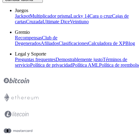
Juegos
Jackpot
Multiplicador prisma
Lucky 14
Cara o cruz
Cajas de
cartas
Cruzada
Ultimate Dice
Veintiuno
Gremio
Recompensas
Club de
Degenerados
Afiliados
Clasificaciones
Calculadora de XP
Blog
Legal y Soporte
Preguntas frequentes
Demostrablemente justo
Términos de
servicio
Política de privacidad
Política AML
Política de reembols